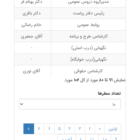
مدیرگروه دروس عمومی
دکتر بهنام فر
رئیس دفتر ریاست
دکتر باقری
90
روابط عمومی
خانم رضائی
12
کارشناس طرح و برنامه
آقای جعفری
71
نگهبانی (درب اصلی)
-
18
نگهبانی(درب خوابگاه)
-
85
کارشناس حقوقی
آقای نوری
81
نمایش
۷۱ تا ۸۰
مورد از کل
۱۰۶
مورد.
تعداد سطرها
اولین
«
2
3
4
5
6
7
8
9
10
11
»
آخرین