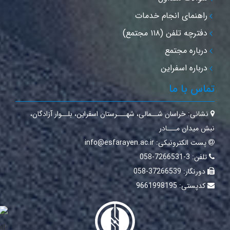
راهنمای انجام خدمات
دفترچه تلفن (۱۱۸ مجتمع)
درباره مجتمع
درباره اسفراین
ماس با ما
نشانی:
خراسان شــمالی‌، شهـــرستان اسفراین‌، بلــوار آزادگان،
بش میدان مـــادر
پست الکترونیکی:
info@esfarayen.ac.ir
تلفن:
3-7266531-058
دورنگار:
37266539-058
کدپستی:
9661998195