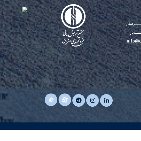
ــرستان
مـــادر
info@e
توسعه و طراحی:
A.C.A CO