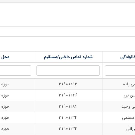
خانوادگی
شماره تماس داخلی/مستقیم
محل اس
ی زاده
31901213
حوزه 
ن پور
31901246
حوزه 
نی وحید
31901284
حوزه 
 مسلمی
31901234
حوزه 
رزائی
31901234
حوزه 