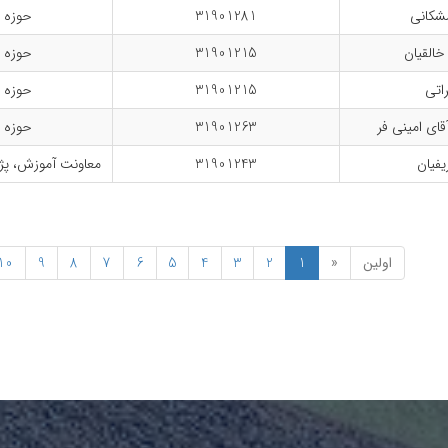
مشکانی
31901281
حوزه 
خالقیان
31901215
حوزه 
راتی
31901215
حوزه 
ای امینی فر
31901263
حوزه 
یفیان
31901243
معاونت آموزش، پ
اولین
«
1
2
3
4
5
6
7
8
9
10