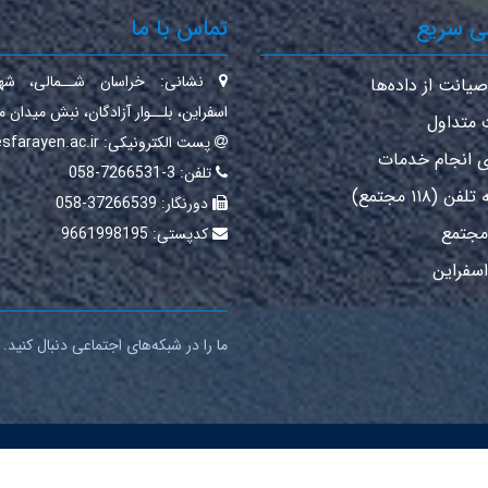
ی سریع
تماس با ما
نشانی:
خراسان شــمالی‌، شهـ
صیانت از داده‌ها
اسفراین‌، بلــوار آزادگان، نبش میدان 
 متداول
پست الکترونیکی:
sfarayen.ac.ir
ی انجام خدمات
تلفن:
3-7266531-058
ن (۱۱۸ مجتمع)
دورنگار:
37266539-058
 مجتمع
کدپستی:
9661998195
اسفراین
ما را در شبکه‌های اجتماعی دنبال کنید.
راین می‌باشد.