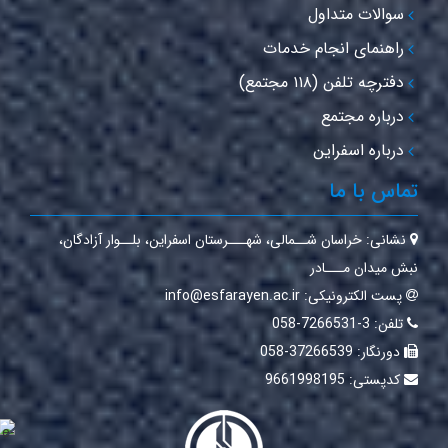
سوالات متداول
راهنمای انجام خدمات
دفترچه تلفن (۱۱۸ مجتمع)
درباره مجتمع
درباره اسفراین
ماس با ما
نشانی:
خراسان شــمالی‌، شهـــرستان اسفراین‌، بلــوار آزادگان،
بش میدان مـــادر
پست الکترونیکی:
info@esfarayen.ac.ir
تلفن:
3-7266531-058
دورنگار:
37266539-058
کدپستی:
9661998195