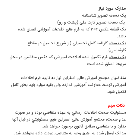
دارک مورد نیاز
ک نسخه
تصویر شناسنامه
ک نسخه
تصویر کارت ملی (پشت و رو)
ک قطعه
عکس ۴×۳ که به فرم های اطلاعات آموزشی الصاق شده
اشد.
ک نسخه
کارنامه کامل تحصیلی (از شروع تحصیل در مقطع
ارشناسی).
ک نسخه
فرم تکمیل شده اطلاعات آموزشی که عکس متقاضی در محل
ربوط الصاق شده است
تقاضیان مجتمع آموزش عالی اسفراین نیاز به تایید فرم اطلاعات
موزشی توسط معاونت آموزشی ندارند ولی بقیه موارد باید بطور کامل
کمیل شود.
کات مهم
سئولیت صحت اﻃﻼﻋﺎت ارﺳﺎﻟﻲ ﺑﻪ ﻋﻬﺪه ﻣﺘﻘﺎﺿﻲ ﺑﻮده و در ﺻﻮرت
ﺪم ﺻﺤﺖ، مجتمع آموزش عالی اسفراین ﻫﻴﭻ ﻣﺴئوﻟﻴﺘﻲ در قبال آنها
دارد و با متقاضی مطابق قانون برخورد خواهد شد.
دارک ارسال شده به هیچ وجه به متقاضی ﻋﻮدت داده ﻧﺨﻮاﻫﺪ شد.