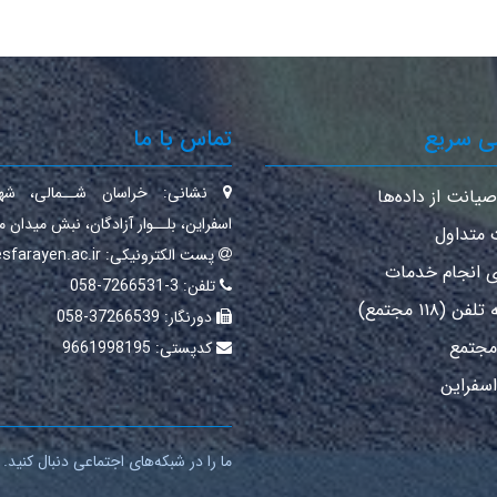
ی سریع
تماس با ما
نشانی:
خراسان شــمالی‌، شهـ
صیانت از داده‌ها
اسفراین‌، بلــوار آزادگان، نبش میدان 
 متداول
پست الکترونیکی:
sfarayen.ac.ir
ی انجام خدمات
تلفن:
3-7266531-058
ن (۱۱۸ مجتمع)
دورنگار:
37266539-058
 مجتمع
کدپستی:
9661998195
اسفراین
ما را در شبکه‌های اجتماعی دنبال کنید.