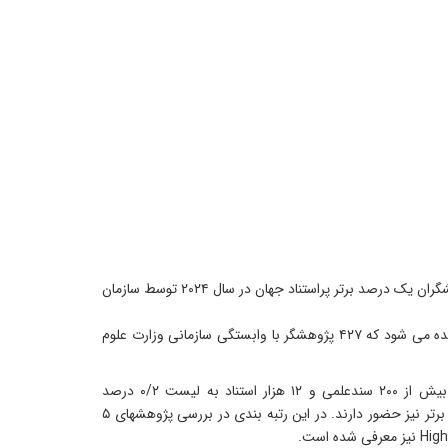
به گزارش روابط عمومی مجتمع آموزش عالی اسفراین، در آخرین رتبه بندی اعلام شده پژوهشگران یک درصد برتر پراستناد جهان در سال ۲۰۲۴ توسط سازمان
در این لیست که در ۲۲ حوزه موضوعی علوم معرفی شده است نام ۱۰۵۶ پژوهشگر ایرانی دیده می شود که ۴۲۷ پژوهشگر با وابستگی سازمانی وزارت علوم
همچنین در رتبه بندی جدید ScholarGPS در سال ۲۰۲۴ ایشان با اچ ایندکس ۷۱، و با بیش از ۲۰۰ سندعلمی و ۱۲ هزار استناد به لیست ۰/۲ درصد
دانشمندان برتر جهان ارتقا یافته که در برخی موضوعات علمی تخصصی در لیست ۰.۱ درصد برتر نیز حضور دارند. در این رتبه بندی در بررسی پژوهشهای ۵