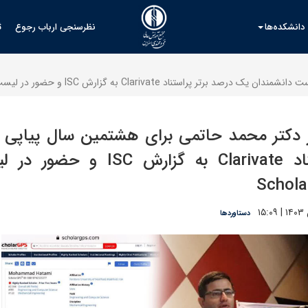
دانشکده‌ها
نظرسنجی ارباب رجوع
ث
 به گزارش ISC و حضور در لیست ۰.۱ درصد (یک دهم درصد) ScholarGPS
دکتر محمد حاتمی برای هشتمین سال پیاپی د
Schol
دستاوردها