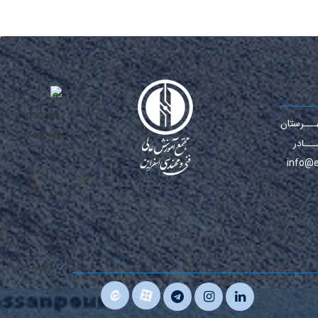
ــرستان
مـــادر
info@e