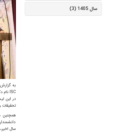
سال 1405 (3)
ISC نام دکتر محمد حاتمی ریاست مجتمع برای هشتمین سال پیاپی حضور دارد.
تحقیقات و
سال اخیر، ایشان در لیست ۰/۰۵ درصد برتر