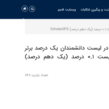
بت و پیگیری شکایات
وبسایت قدیم
En
ر لیست دانشمندان یک درصد برتر
پراستناد Clarivate به گزارش ISC و حضور در لیست ۰.۱ درصد (یک دهم درصد)
تعداد بازدید:۸۴۸