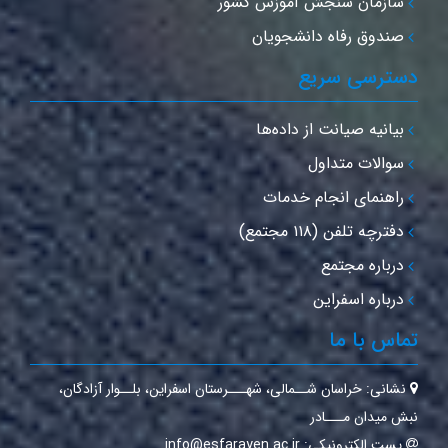
سازمان سنجش آموزش کشور
صندوق رفاه دانشجویان
سترسی سریع
بیانیه صیانت از داده‌ها
سوالات متداول
راهنمای انجام خدمات
دفترچه تلفن (۱۱۸ مجتمع)
درباره مجتمع
درباره اسفراین
ماس با ما
نشانی:
خراسان شــمالی‌، شهـــرستان اسفراین‌، بلــوار آزادگان،
بش میدان مـــادر
پست الکترونیکی:
info@esfarayen.ac.ir