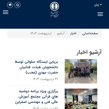
زبان
avigation
Toggle navigation
صفحه‌اصلی
اخبار
آرشیو
اردیبهشت ۱۴۰۴
رشیو اخبار
برپایی ایستگاه صلواتی توسط
دانشجویان هیئت فداییان
حضرت مهدی (عجب)
۳۱ اردیبهشت ۱۴۰۴
برگزاری ویژه برنامه دوشنبه
های قرآنی مجتمع آموزش
عالی فنی و مهندسی اسفراین
۳۱ اردیبهشت ۱۴۰۴