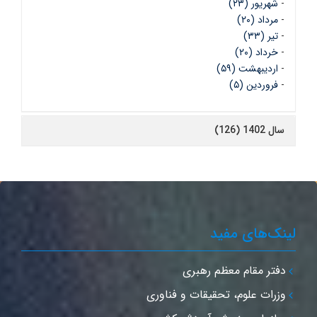
-
شهریور (۲۳)
-
مرداد (۲۰)
-
تیر (۳۳)
-
خرداد (۲۰)
-
اردیبهشت (۵۹)
-
فروردین (۵)
سال 1402 (126)
ینک‌های مفید
دفتر مقام معظم رهبری
وزرات علوم، تحقیقات و فناوری