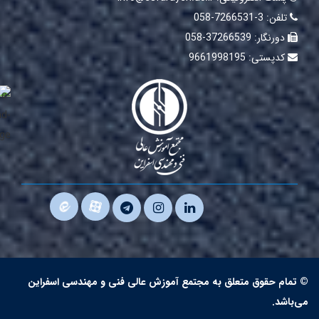
تلفن:
3-7266531-058
دورنگار:
37266539-058
کدپستی:
9661998195
مام حقوق متعلق به مجتمع آموزش عالی فنی و مهندسی اسفراین
اشد.